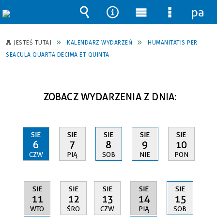
pane
Wyszukiwarka
Narzędzia
Menu
Menu
główne
szczegół
JESTEŚ TUTAJ
KALENDARZ WYDARZEŃ
HUMANITATIS PER
SEACULA QUARTA DECIMA ET QUINTA
ZOBACZ WYDARZENIA Z DNIA:
SIE
SIE
SIE
SIE
SIE
6
7
8
9
10
CZW
PIĄ
SOB
NIE
PON
SIE
SIE
SIE
SIE
SIE
11
14
12
13
15
WTO
PIĄ
ŚRO
CZW
SOB