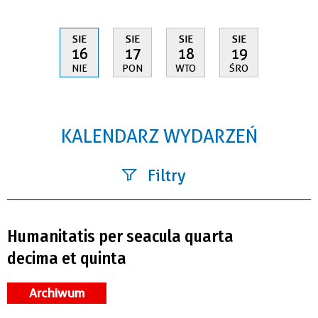
SIE
SIE
SIE
SIE
16
17
18
19
NIE
PON
WTO
ŚRO
KALENDARZ WYDARZEŃ
Filtry
Szukana fraza
Humanitatis per seacula quarta
Kategoria
decima et quinta
Trwające w zakresie
Archiwum
—