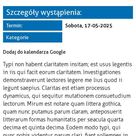
Miejsce
Szczegóły wystąpienia:
Organizator
Termin:
Sobota, 17-05-2025
Kategorie
Dodaj do kalendarza Google
Typi non habent claritatem insitam; est usus legentis
in iis qui facit eorum claritatem. Investigationes
demonstraverunt lectores legere me lius quod ii
legunt saepius. Claritas est etiam processus
dynamicus, qui sequitur mutationem consuetudium
lectorum. Mirum est notare quam littera gothica,
quam nunc putamus parum claram, anteposuerit
litterarum formas humanitatis per seacula quarta
decima et quinta decima. Eodem modo typi, qui
nunc nobis videntur parum clari, fiant sollemnes in