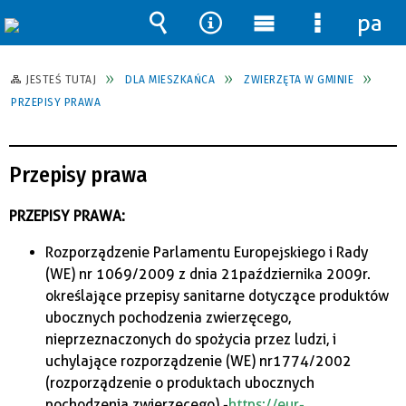
pane
Wyszukiwarka
Narzędzia
Menu
Menu
główne
szczegół
JESTEŚ TUTAJ
DLA MIESZKAŃCA
ZWIERZĘTA W GMINIE
PRZEPISY PRAWA
Przepisy prawa
PRZEPISY PRAWA:
Rozporządzenie Parlamentu Europejskiego i Rady
(WE) nr 1069/2009 z dnia 21 października 2009 r.
określające przepisy sanitarne dotyczące produktów
ubocznych pochodzenia zwierzęcego,
nieprzeznaczonych do spożycia przez ludzi, i
uchylające rozporządzenie (WE) nr 1774/2002
(rozporządzenie o produktach ubocznych
pochodzenia zwierzęcego) -
https://eur-