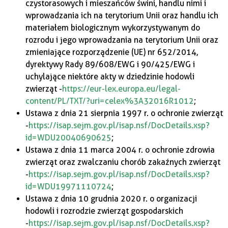
czystorasowych i mieszańców świni, handlu nimi i
wprowadzania ich na terytorium Unii oraz handlu ich
materiałem biologicznym wykorzystywanym do
rozrodu i jego wprowadzania na terytorium Unii oraz
zmieniające rozporządzenie (UE) nr 652/2014,
dyrektywy Rady 89/608/EWG i 90/425/EWG i
uchylające niektóre akty w dziedzinie hodowli
zwierząt -
https://eur-lex.europa.eu/legal-
content/PL/TXT/?uri=celex%3A32016R1012
;
Ustawa z dnia 21 sierpnia 1997 r. o ochronie zwierząt
-
https://isap.sejm.gov.pl/isap.nsf/DocDetails.xsp?
id=WDU20040690625
;
Ustawa z dnia 11 marca 2004 r. o ochronie zdrowia
zwierząt oraz zwalczaniu chorób zakaźnych zwierząt
-
https://isap.sejm.gov.pl/isap.nsf/DocDetails.xsp?
id=WDU19971110724
;
Ustawa z dnia 10 grudnia 2020 r. o organizacji
hodowli i rozrodzie zwierząt gospodarskich
-
https://isap.sejm.gov.pl/isap.nsf/DocDetails.xsp?