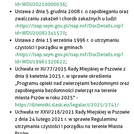
id=WDU20210000036
;
Ustawa z dnia 5 grudnia 2008 r. o zapobieganiu oraz
zwalczaniu zakażeń i chorób zakaźnych u ludzi
-
https://isap.sejm.gov.pl/isap.nsf/DocDetails.xsp?
id=WDU20082341570
;
Ustawa z dnia 13 września 1996 r. o utrzymaniu
czystości i porządku w gminach
-
https://isap.sejm.gov.pl/isap.nsf/DocDetails.xsp?
id=WDU19961320622
;
Uchwała nr XI/77/2025 Rady Miejskiej w Pszowie z
dnia 9 kwietnia 2025 r. w sprawie określenia
„Programu opieki nad zwierzętami bezdomnymi oraz
zapobiegania bezdomności zwierząt na terenie
miasta Pszów w roku 2025" -
https://dzienniki.slask.eu/legalact/2025/2741/
Uchwała nr XXV/216/2021 Rady Miejskiej w Pszowie
z dnia 24 lutego 2021 r. w sprawie Regulaminu
utrzymania czystości i porządku na terenie Miasta
Pszów