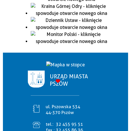
URZĄD MIASTA
PSZÓW
ul. Pszowska 534
44-370 Pszów
tel.:
32 455 95 51
fax.:
32 455 86 36