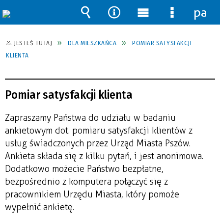
pane
Wyszukiwarka
Narzędzia
Menu
Menu
główne
szczegół
JESTEŚ TUTAJ
DLA MIESZKAŃCA
POMIAR SATYSFAKCJI
KLIENTA
Pomiar satysfakcji klienta
Zapraszamy Państwa do udziału w badaniu
ankietowym dot. pomiaru satysfakcji klientów z
usług świadczonych przez Urząd Miasta Pszów.
Ankieta składa się z kilku pytań, i jest anonimowa.
Dodatkowo możecie Państwo bezpłatne,
bezpośrednio z komputera połączyć się z
pracownikiem Urzędu Miasta, który pomoże
wypełnić ankietę.