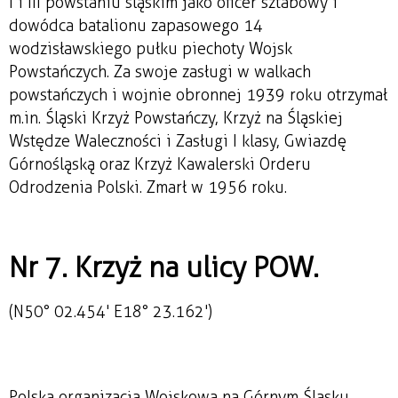
I i III powstaniu śląskim jako oficer sztabowy i
dowódca batalionu zapasowego 14
wodzisławskiego pułku piechoty Wojsk
Powstańczych. Za swoje zasługi w walkach
powstańczych i wojnie obronnej 1939 roku otrzymał
m.in. Śląski Krzyż Powstańczy, Krzyż na Śląskiej
Wstędze Waleczności i Zasługi I klasy, Gwiazdę
Górnośląską oraz Krzyż Kawalerski Orderu
Odrodzenia Polski. Zmarł w 1956 roku.
Nr 7. Krzyż na ulicy POW.
(N50° 02.454' E18° 23.162')
Polska organizacja Wojskowa na Górnym Śląsku