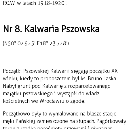
P.O.W. w latach 1918-1920”.
Nr 8. Kalwaria Pszowska
(N50° 02.925' E18° 23.728')
Początki Pszowskiej Kalwarii sięgają początku XX
wieku, kiedy to proboszczem był ks. Bruno Laska.
Nabył grunt pod Kalwarię z rozparcelowanego
majątku pszowskiego i wystąpił do władz
kościelnych we Wrocławiu o zgodę.
Początkowo były to wymalowane na blasze stacje
męki Pańskiej zamieszczone na słupach. Pagórkowaty
teren z rzadka porośnięty drzewami i płynącym