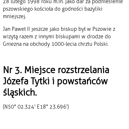
28 lutego 1998 roku m.in. jako dar za podniesienie
pszowskiego kościoła do godności bazyliki
mniejszej.
Jan Paweł II jeszcze jako biskup był w Pszowie z
wizytą razem z innymi biskupami w drodze do
Gniezna na obchody 1000-lecia chrztu Polski.
Nr 3. Miejsce rozstrzelania
Józefa Tytki i powstańców
śląskich.
(N50° 02.324' E18° 23.696')