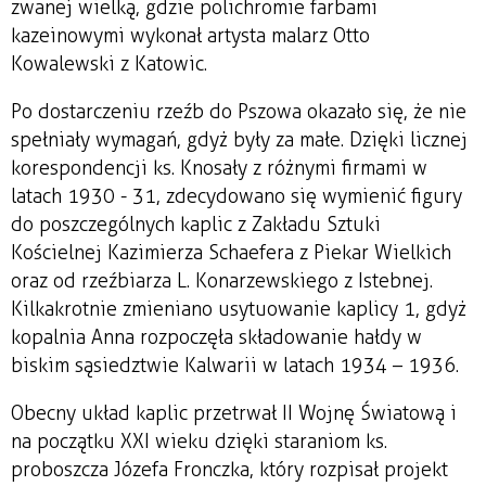
zwanej wielką, gdzie polichromie farbami
kazeinowymi wykonał artysta malarz Otto
Kowalewski z Katowic.
Po dostarczeniu rzeźb do Pszowa okazało się, że nie
spełniały wymagań, gdyż były za małe. Dzięki licznej
korespondencji ks. Knosały z różnymi firmami w
latach 1930 - 31, zdecydowano się wymienić figury
do poszczególnych kaplic z Zakładu Sztuki
Kościelnej Kazimierza Schaefera z Piekar Wielkich
oraz od rzeźbiarza L. Konarzewskiego z Istebnej.
Kilkakrotnie zmieniano usytuowanie kaplicy 1, gdyż
kopalnia Anna rozpoczęła składowanie hałdy w
biskim sąsiedztwie Kalwarii w latach 1934 – 1936.
Obecny układ kaplic przetrwał II Wojnę Światową i
na początku XXI wieku dzięki staraniom ks.
proboszcza Józefa Fronczka, który rozpisał projekt