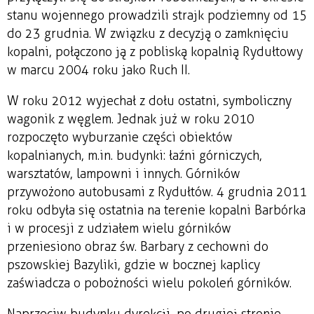
stanu wojennego prowadzili strajk podziemny od 15
do 23 grudnia. W związku z decyzją o zamknięciu
kopalni, połączono ją z pobliską kopalnią Rydułtowy
w marcu 2004 roku jako Ruch II.
W roku 2012 wyjechał z dołu ostatni, symboliczny
wagonik z węglem. Jednak już w roku 2010
rozpoczęto wyburzanie części obiektów
kopalnianych, m.in. budynki: łaźni górniczych,
warsztatów, lampowni i innych. Górników
przywożono autobusami z Rydułtów. 4 grudnia 2011
roku odbyła się ostatnia na terenie kopalni Barbórka
i w procesji z udziałem wielu górników
przeniesiono obraz św. Barbary z cechowni do
pszowskiej Bazyliki, gdzie w bocznej kaplicy
zaświadcza o pobożności wielu pokoleń górników.
Naprzeciw budynku dyrekcji, po drugiej stronie