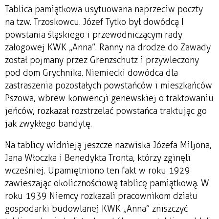
Tablica pamiątkowa usytuowana naprzeciw poczty
na tzw. Trzoskowcu. Józef Tytko był dowódcą I
powstania śląskiego i przewodniczącym rady
załogowej KWK „Anna”. Ranny na drodze do Zawady
został pojmany przez Grenzschutz i przywleczony
pod dom Grychnika. Niemiecki dowódca dla
zastraszenia pozostałych powstańców i mieszkańców
Pszowa, wbrew konwencji genewskiej o traktowaniu
jeńców, rozkazał rozstrzelać powstańca traktując go
jak zwykłego bandytę.
Na tablicy widnieją jeszcze nazwiska Józefa Miljona,
Jana Włoczka i Benedykta Tronta, którzy zginęli
wcześniej. Upamiętniono ten fakt w roku 1929
zawieszając okolicznościową tablicę pamiątkową. W
roku 1939 Niemcy rozkazali pracownikom działu
gospodarki budowlanej KWK „Anna” zniszczyć