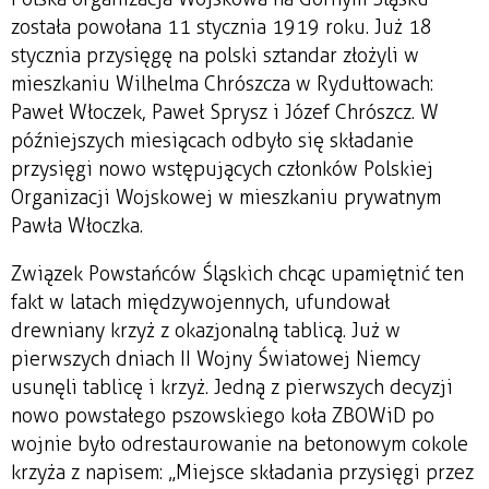
została powołana 11 stycznia 1919 roku. Już 18
stycznia przysięgę na polski sztandar złożyli w
mieszkaniu Wilhelma Chrószcza w Rydułtowach:
Paweł Włoczek, Paweł Sprysz i Józef Chrószcz. W
późniejszych miesiącach odbyło się składanie
przysięgi nowo wstępujących członków Polskiej
Organizacji Wojskowej w mieszkaniu prywatnym
Pawła Włoczka.
Związek Powstańców Śląskich chcąc upamiętnić ten
fakt w latach międzywojennych, ufundował
drewniany krzyż z okazjonalną tablicą. Już w
pierwszych dniach II Wojny Światowej Niemcy
usunęli tablicę i krzyż. Jedną z pierwszych decyzji
nowo powstałego pszowskiego koła ZBOWiD po
wojnie było odrestaurowanie na betonowym cokole
krzyża z napisem: „Miejsce składania przysięgi przez