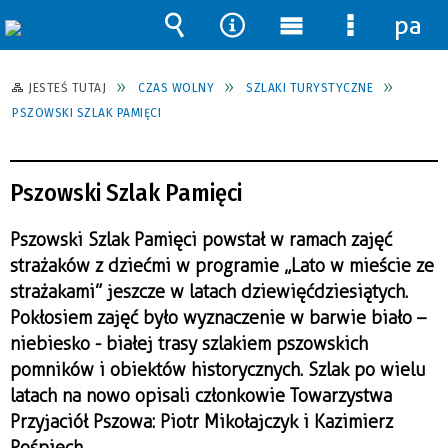
pane
Wyszukiwarka
Narzędzia
Menu
Menu
główne
szczegół
JESTEŚ TUTAJ
CZAS WOLNY
SZLAKI TURYSTYCZNE
PSZOWSKI SZLAK PAMIĘCI
Pszowski Szlak Pamięci
Pszowski Szlak Pamięci powstał w ramach zajęć
strażaków z dziećmi w programie „Lato w mieście ze
strażakami” jeszcze w latach dziewięćdziesiątych.
Pokłosiem zajęć było wyznaczenie w barwie biało –
niebiesko - białej trasy szlakiem pszowskich
pomników i obiektów historycznych. Szlak po wielu
latach na nowo opisali członkowie Towarzystwa
Przyjaciół Pszowa: Piotr Mikołajczyk i Kazimierz
Pośpiech.