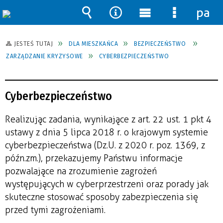
pane
Wyszukiwarka
Narzędzia
Menu
Menu
główne
szczegół
JESTEŚ TUTAJ
DLA MIESZKAŃCA
BEZPIECZEŃSTWO
ZARZĄDZANIE KRYZYSOWE
CYBERBEZPIECZEŃSTWO
Cyberbezpieczeństwo
Realizując zadania, wynikające z art. 22 ust. 1 pkt 4
ustawy z dnia 5 lipca 2018 r. o krajowym systemie
cyberbezpieczeństwa (Dz.U. z 2020 r. poz. 1369, z
późn.zm.), przekazujemy Państwu informacje
pozwalające na zrozumienie zagrożeń
występujących w cyberprzestrzeni oraz porady jak
skuteczne stosować sposoby zabezpieczenia się
przed tymi zagrożeniami.