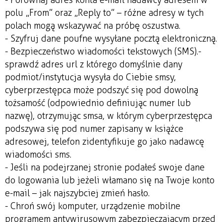
polu „From” oraz „Reply to” – różne adresy w tych
polach mogą wskazywać na próbę oszustwa.
- Szyfruj dane poufne wysyłane pocztą elektroniczną.
- Bezpieczeństwo wiadomości tekstowych (SMS).-
sprawdź adres url z którego domyślnie dany
podmiot/instytucja wysyła do Ciebie smsy,
cyberprzestępca może podszyć się pod dowolną
tożsamość (odpowiednio definiując numer lub
nazwę), otrzymując smsa, w którym cyberprzestępca
podszywa się pod numer zapisany w książce
adresowej, telefon zidentyfikuje go jako nadawcę
wiadomości sms.
- Jeśli na podejrzanej stronie podałeś swoje dane
do logowania lub jeżeli włamano się na Twoje konto
e-mail – jak najszybciej zmień hasło.
- Chroń swój komputer, urządzenie mobilne
programem antywirusowym zabezpieczającym przed