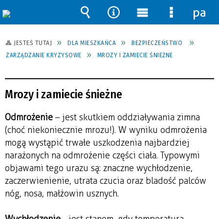
pane
Wyszukiwarka
Narzędzia
Menu
Menu
główne
szczegół
JESTEŚ TUTAJ
DLA MIESZKAŃCA
BEZPIECZEŃSTWO
ZARZĄDZANIE KRYZYSOWE
MROZY I ZAMIECIE ŚNIEŻNE
Mrozy i zamiecie śnieżne
Odmrożenie
– jest skutkiem oddziaływania zimna
(choć niekoniecznie mrozu!). W wyniku odmrożenia
mogą wystąpić trwałe uszkodzenia najbardziej
narażonych na odmrożenie części ciała. Typowymi
objawami tego urazu są: znaczne wychłodzenie,
zaczerwienienie, utrata czucia oraz bladość palców
nóg, nosa, małżowin usznych.
Wychłodzenie
- jest stanem, gdy temperatura