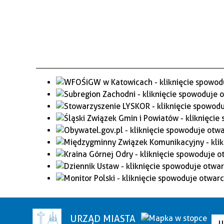
URZĄD MIASTA
U