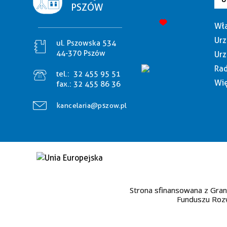
PSZÓW
Wła
Urz
ul. Pszowska 534
44-370 Pszów
Urz
Rad
tel.:
32 455 95 51
Wię
fax.:
32 455 86 36
kancelaria@pszow.pl
Strona sfinansowana z Gran
Funduszu Rozw