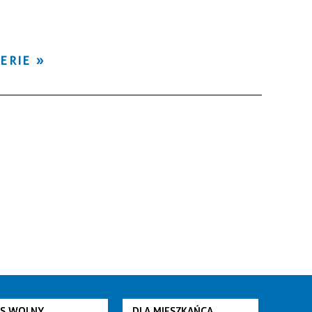
ERIE
AS WOLNY
DLA MIESZKAŃCA