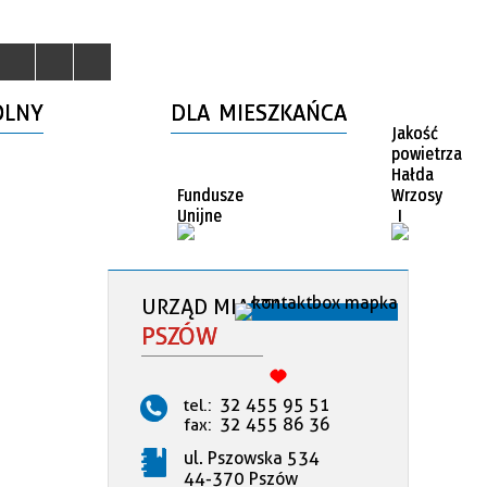
OLNY
DLA MIESZKAŃCA
Jakość
powietrza
Hałda
Fundusze
Wrzosy
Unijne
I
URZĄD MIASTA
PSZÓW
32 455 95 51
tel.:
32 455 86 36
fax:
ul. Pszowska 534
44-370 Pszów