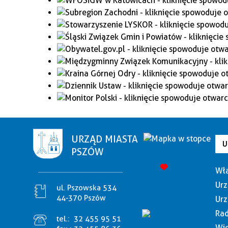
URZĄD MIASTA
U
PSZÓW
Wła
Urz
ul. Pszowska 534
44-370 Pszów
Urz
Rad
tel.:
32 455 95 51
Wię