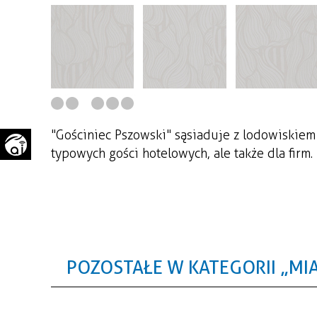
WAŻNE TELEFONY
PRZESTRZENNE
GAZETA SAMORZĄDOWA
"PSZOW.PL"
"Gościniec Pszowski" sąsiaduje z lodowiskiem 
typowych gości hotelowych, ale także dla firm.
POZOSTAŁE W KATEGORII „MI