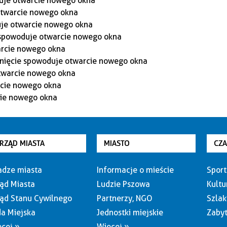
RZĄD MIASTA
MIASTO
CZ
dze miasta
Informacje o mieście
Sport
ąd Miasta
Ludzie Pszowa
Kultu
ąd Stanu Cywilnego
Partnerzy, NGO
Szlak
a Miejska
Jednostki miejskie
Zabyt
cej »
Więcej »