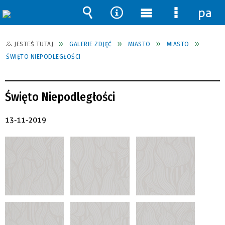
pane
Wyszukiwarka
Narzędzia
Menu
Menu
główne
szczegół
JESTEŚ TUTAJ
GALERIE ZDJĘĆ
MIASTO
MIASTO
ŚWIĘTO NIEPODLEGŁOŚCI
Święto Niepodległości
13-11-2019