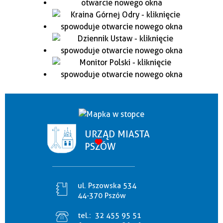
URZĄD MIASTA
PSZÓW
ul. Pszowska 534
44-370 Pszów
tel.:
32 455 95 51