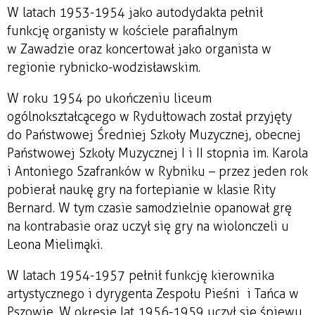
W latach 1953-1954 jako autodydakta pełnił
funkcję organisty w kościele parafialnym
w Zawadzie oraz koncertował jako organista w
regionie rybnicko-wodzisławskim.
W roku 1954 po ukończeniu liceum
ogólnokształcącego w Rydułtowach został przyjęty
do Państwowej Średniej Szkoły Muzycznej, obecnej
Państwowej Szkoły Muzycznej I i II stopnia im. Karola
i Antoniego Szafranków w Rybniku – przez jeden rok
pobierał naukę gry na fortepianie w klasie Rity
Bernard. W tym czasie samodzielnie opanował grę
na kontrabasie oraz uczył się gry na wiolonczeli u
Leona Mielimąki.
W latach 1954-1957 pełnił funkcję kierownika
artystycznego i dyrygenta Zespołu Pieśni i Tańca w
Pszowie. W okresie lat 1956-1959 uczył się śpiewu