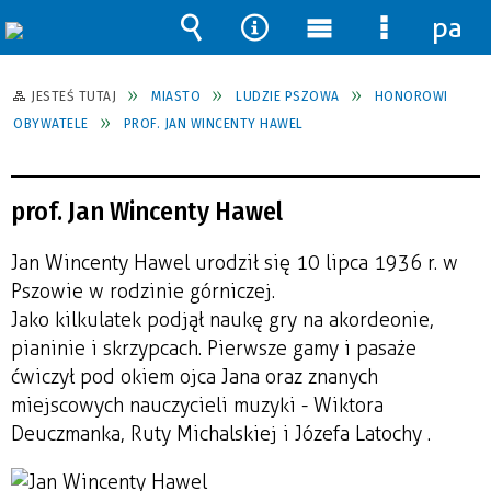
pane
Wyszukiwarka
Narzędzia
Menu
Menu
główne
szczegół
JESTEŚ TUTAJ
MIASTO
LUDZIE PSZOWA
HONOROWI
OBYWATELE
PROF. JAN WINCENTY HAWEL
prof. Jan Wincenty Hawel
Jan Wincenty Hawel urodził się 10 lipca 1936 r. w
Pszowie w rodzinie górniczej.
Jako kilkulatek podjął naukę gry na akordeonie,
pianinie i skrzypcach. Pierwsze gamy i pasaże
ćwiczył pod okiem ojca Jana oraz znanych
miejscowych nauczycieli muzyki - Wiktora
Deuczmanka, Ruty Michalskiej i Józefa Latochy .