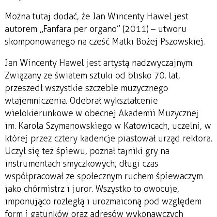
Można tutaj dodać, że Jan Wincenty Hawel jest
autorem „Fanfara per organo” (2011) – utworu
skomponowanego na cześć Matki Bożej Pszowskiej.
Jan Wincenty Hawel jest artystą nadzwyczajnym.
Związany ze światem sztuki od blisko 70. lat,
przeszedł wszystkie szczeble muzycznego
wtajemniczenia. Odebrał wykształcenie
wielokierunkowe w obecnej Akademii Muzycznej
im. Karola Szymanowskiego w Katowicach, uczelni, w
której przez cztery kadencje piastował urząd rektora.
Uczył się też śpiewu, poznał tajniki gry na
instrumentach smyczkowych, długi czas
współpracował ze społecznym ruchem śpiewaczym
jako chórmistrz i juror. Wszystko to owocuje,
imponująco rozległą i urozmaiconą pod względem
form i gatunków oraz adresów wykonawczych