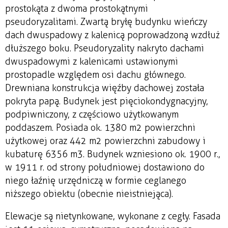
prostokąta z dwoma prostokątnymi
pseudoryzalitami. Zwartą bryłę budynku wieńczy
dach dwuspadowy z kalenicą poprowadzoną wzdłuż
dłuższego boku. Pseudoryzality nakryto dachami
dwuspadowymi z kalenicami ustawionymi
prostopadle względem osi dachu głównego.
Drewniana konstrukcja więźby dachowej została
pokryta papą. Budynek jest pięciokondygnacyjny,
podpiwniczony, z częściowo użytkowanym
poddaszem. Posiada ok. 1380 m2 powierzchni
użytkowej oraz 442 m2 powierzchni zabudowy i
kubaturę 6356 m3. Budynek wzniesiono ok. 1900 r.,
w 1911 r. od strony południowej dostawiono do
niego łaźnię urzędniczą w formie ceglanego
niższego obiektu (obecnie nieistniejąca).
Elewacje są nietynkowane, wykonane z cegły. Fasada