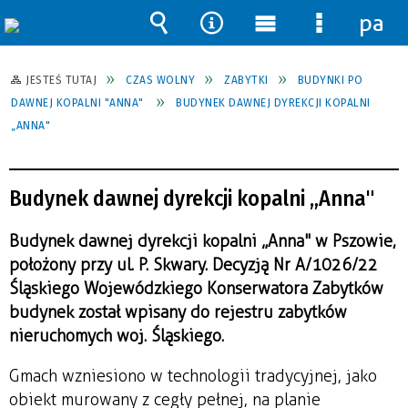
pane
Wyszukiwarka
Narzędzia
Menu
Menu
główne
szczegół
JESTEŚ TUTAJ
CZAS WOLNY
ZABYTKI
BUDYNKI PO
DAWNEJ KOPALNI "ANNA"
BUDYNEK DAWNEJ DYREKCJI KOPALNI
„ANNA"
Budynek dawnej dyrekcji kopalni „Anna"
Budynek dawnej dyrekcji kopalni „Anna" w Pszowie,
położony przy ul. P. Skwary. Decyzją Nr A/1026/22
Śląskiego Wojewódzkiego Konserwatora Zabytków
budynek został wpisany do rejestru zabytków
nieruchomych woj. Śląskiego.
Gmach wzniesiono w technologii tradycyjnej, jako
obiekt murowany z cegły pełnej, na planie