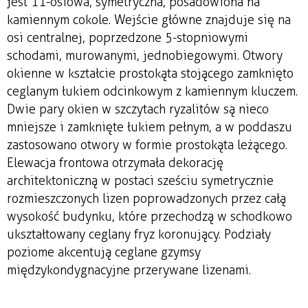
jest 11-osiowa, symetryczna, posadowiona na
kamiennym cokole. Wejście główne znajduje się na
osi centralnej, poprzedzone 5-stopniowymi
schodami, murowanymi, jednobiegowymi. Otwory
okienne w kształcie prostokąta stojącego zamknięto
ceglanym łukiem odcinkowym z kamiennym kluczem.
Dwie pary okien w szczytach ryzalitów są nieco
mniejsze i zamknięte łukiem pełnym, a w poddaszu
zastosowano otwory w formie prostokąta leżącego.
Elewacja frontowa otrzymała dekorację
architektoniczną w postaci sześciu symetrycznie
rozmieszczonych lizen poprowadzonych przez całą
wysokość budynku, które przechodzą w schodkowo
ukształtowany ceglany fryz koronujący. Podziały
poziome akcentują ceglane gzymsy
międzykondygnacyjne przerywane lizenami.