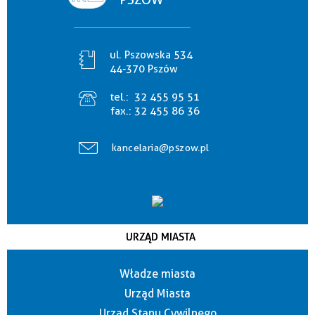
ul. Pszowska 534
44-370 Pszów
tel.:
32 455 95 51
fax.:
32 455 86 36
kancelaria@pszow.pl
URZĄD MIASTA
Władze miasta
Urząd Miasta
Urząd Stanu Cywilnego