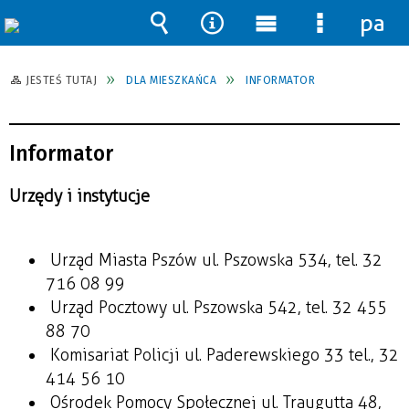
pane
Wyszukiwarka
Narzędzia
Menu
Menu
główne
szczegół
JESTEŚ TUTAJ
DLA MIESZKAŃCA
INFORMATOR
Informator
Urzędy i instytucje
Urząd Miasta Pszów ul. Pszowska 534, tel. 32
716 08 99
Urząd Pocztowy ul. Pszowska 542, tel. 32 455
88 70
Komisariat Policji ul. Paderewskiego 33 tel., 32
414 56 10
Ośrodek Pomocy Społecznej ul. Traugutta 48,