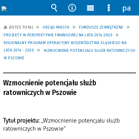
pane
Wyszukiwarka
Narzędzia
Menu
Menu
główne
szczegół
JESTEŚ TUTAJ
URZĄD MIASTA
FUNDUSZE ZEWNĘTRZNE
PROJEKTY W PERSPEKTYWIE FINANSOWEJ NA LATA 2014-2020
REGIONALNY PROGRAM OPERACYJNY WOJEWÓDZTWA ŚLĄSKIEGO NA
LATA 2014 - 2020
WZMOCNIENIE POTENCJAŁU SŁUŻB RATOWNICZYCH
W PSZOWIE
Wzmocnienie potencjału służb
ratowniczych w Pszowie
Tytuł projektu:
„Wzmocnienie potencjału służb
ratowniczych w Pszowie”