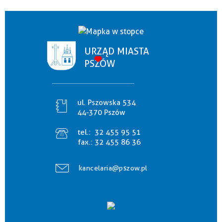
URZĄD MIASTA
PSZÓW
ul. Pszowska 534
44-370 Pszów
tel.:
32 455 95 51
fax.:
32 455 86 36
kancelaria@pszow.pl