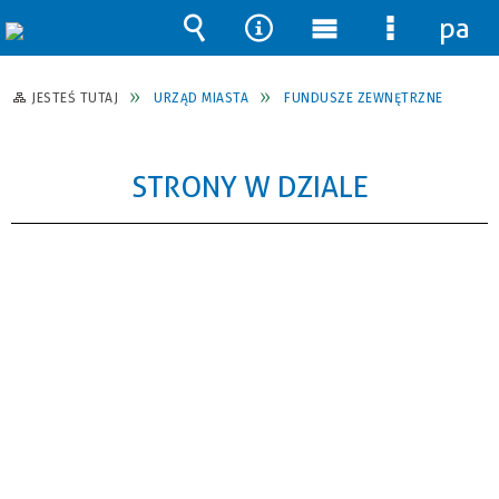
pane
Wyszukiwarka
Narzędzia
Menu
Menu
główne
szczegół
JESTEŚ TUTAJ
URZĄD MIASTA
FUNDUSZE ZEWNĘTRZNE
STRONY W DZIALE