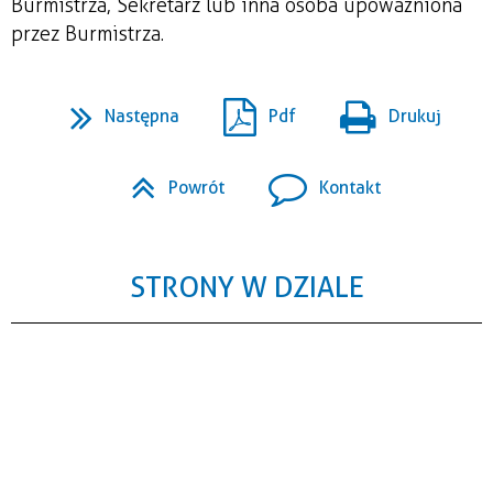
Burmistrza, Sekretarz lub inna osoba upoważniona
przez Burmistrza.
Następna
Pdf
Drukuj
Powrót
Kontakt
STRONY W DZIALE