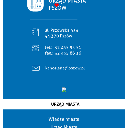
URZĄD MIASTA
PSZÓW
ul. Pszowska 534
44-370 Pszów
tel.:
32 455 95 51
fax.:
32 455 86 36
kancelaria@pszow.pl
URZĄD MIASTA
Władze miasta
Urząd Miasta