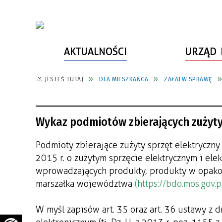
AKTUALNOŚCI
URZĄD 
JESTEŚ TUTAJ
DLA MIESZKAŃCA
ZAŁATW SPRAWĘ
WŁADZE MIASTA
INFORMACJE O MIEŚCIE
SPORT
ZAŁATW SPRAWĘ
URZĄD MIASTA
LUDZIE PSZOWA
KULTURA
ZDROWIE
Wykaz podmiotów zbierających zużyty 
URZĄD STANU CYWILNEGO
PARTNERZY, NGO
SZLAKI TURYSTYCZNE
BEZPIECZEŃSTWO
RADA MIEJSKA
JEDNOSTKI MIEJSKIE
ZABYTKI
ZWIERZĘTA W GMINIE
Podmioty zbierające zużyty sprzęt elektryczny
2015 r. o zużytym sprzęcie elektrycznym i el
BUDŻET MIASTA
EDUKACJA
POMIAR SATYSFAKCJI KLIENTA
wprowadzających produkty, produkty w opak
STRATEGIE, PLANY, PROGRAMY
INWESTYCJE MIEJSKIE
INFORMATOR
marszałka województwa
(https://bdo.mos.gov.pl
FUNDUSZE ZEWNĘTRZNE
POWIATOWY LIDER
KOMUNIKACJA I TRANSPORT
W myśl zapisów art. 35 oraz art. 36 ustawy z d
PRZEDSIĘBIORCZOŚCI
ZAGOSPODAROWANIE