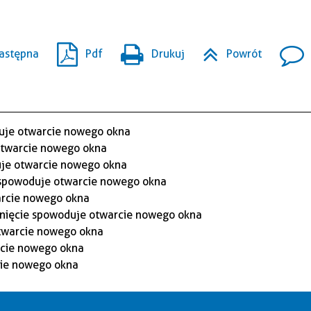
astępna
Pdf
Drukuj
Powrót