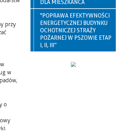
podarstw
DLA MIESZKAŃCA
"POPRAWA EFEKTYWNOŚCI
ENERGETYCZNEJ BUDYNKU
y przy
OCHOTNICZEJ STRAŻY
zać
POŻARNEJ W PSZOWIE ETAP
I, II, III”
 w
ług w
dpadów,
y o
nowy
wki