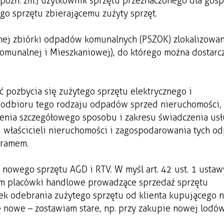
 z późn. zm.) użytkownik sprzętu przeznaczonego dla gos
o sprzętu zbierającemu zużyty sprzęt.
wnej zbiórki odpadów komunalnych (PSZOK) zlokalizowan
Komunalnej i Mieszkaniowej), do którego można dostarc
 pozbycia się zużytego sprzętu elektrycznego i
 z odbioru tego rodzaju odpadów sprzed nieruchomości,
enia szczegółowego sposobu i zakresu świadczenia us
właścicieli nieruchomości i zagospodarowania tych o
gramem.
owego sprzętu AGD i RTV. W myśl art. 42 ust. 1 ustaw
nym placówki handlowe prowadzące sprzedaż sprzętu
zek odebrania zużytego sprzętu od klienta kupującego 
ę nowe – zostawiam stare, np. przy zakupie nowej lodó