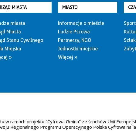
RZĄD MIASTA
MIASTO
CZ
dze miasta
Informacje o mieście
Sport
ąd Miasta
Ludzie Pszowa
Kultu
ąd Stanu Cywilnego
Partnerzy, NGO
Szlak
a Miejska
Jednostki miejskie
Zabyt
cej »
Więcej »
tu w ramach projektu "Cyfrowa Gmina" ze środków Unii Europejs
oju Regionalnego Programu Operacyjnego Polska Cyfrowa na l