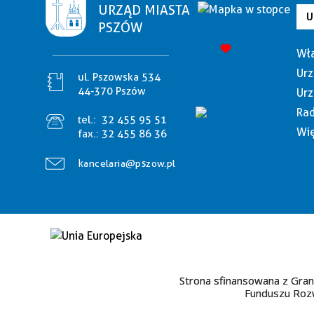
URZĄD MIASTA
U
PSZÓW
Wła
Urz
ul. Pszowska 534
44-370 Pszów
Urz
Rad
tel.:
32 455 95 51
Wię
fax.:
32 455 86 36
kancelaria@pszow.pl
Strona sfinansowana z Gran
Funduszu Rozw