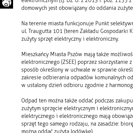
elektronicznym (tj. Dz. U. z 2013 r. poz. 1155
WAŻNE TELEFONY
PRZESTRZENNE
domowych jest obowiązany do oddania zużyteg
GAZETA SAMORZĄDOWA
Na terenie miasta funkcjonuje Punkt selekty
"PSZOW.PL"
ul. Traugutta 101 (teren Zakładu Gospodarki 
zużyty sprzęt elektryczny i elektroniczny.
Mieszkańcy Miasta Pszów mają także możliwość
elektronicznego (ZSEE) poprzez skorzystanie
sposób określony w uchwale w sprawie określ
zakresie odbierania odpadów komunalnych od 
w ustalony dzień odbioru zgodnie z harmono
Odpad ten można także oddać podczas zakupu n
zużytym sprzęcie elektrycznym i elektronicz
elektrycznego i elektronicznego mają obowią
sprzęt tego samego rodzaju, na zasadzie: bior
można oddać zużytą lodówkę).