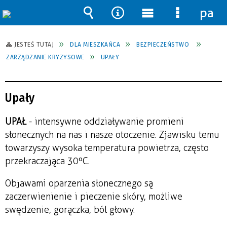
pane
Wyszukiwarka
Narzędzia
Menu
Menu
główne
szczegół
JESTEŚ TUTAJ
DLA MIESZKAŃCA
BEZPIECZEŃSTWO
ZARZĄDZANIE KRYZYSOWE
UPAŁY
Upały
UPAŁ
- intensywne oddziaływanie promieni
słonecznych na nas i nasze otoczenie. Zjawisku temu
towarzyszy wysoka temperatura powietrza, często
przekraczająca 30ºC.
Objawami oparzenia słonecznego są
zaczerwienienie i pieczenie skóry, możliwe
swędzenie, gorączka, ból głowy.