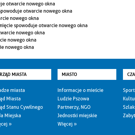
RZĄD MIASTA
MIASTO
CZ
dze miasta
Informacje o mieście
Sport
ąd Miasta
Ludzie Pszowa
Kultu
ąd Stanu Cywilnego
Partnerzy, NGO
Szlak
a Miejska
Jednostki miejskie
Zabyt
cej »
Więcej »