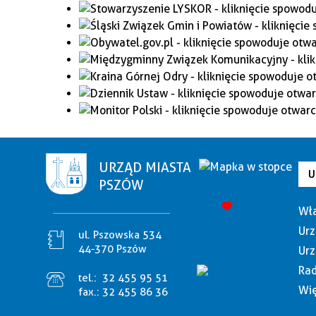
URZĄD MIASTA
U
PSZÓW
Wła
Urz
ul. Pszowska 534
44-370 Pszów
Urz
Rad
tel.:
32 455 95 51
Wię
fax.:
32 455 86 36