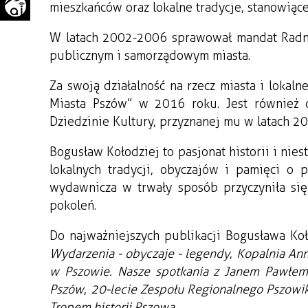
mieszkańców oraz lokalne tradycje, stanowiąc
WAŻNE TELEFONY
PRZESTRZENNE
W latach 2002-2006 sprawował mandat Radne
GAZETA SAMORZĄDOWA
publicznym i samorządowym miasta.
"PSZOW.PL"
Za swoją działalność na rzecz miasta i lokal
Miasta Pszów” w 2016 roku. Jest również
Dziedzinie Kultury, przyznanej mu w latach 2
Bogusław Kołodziej to pasjonat historii i ni
lokalnych tradycji, obyczajów i pamięci o p
wydawnicza w trwały sposób przyczyniła się
pokoleń.
Do najważniejszych publikacji Bogusława Koł
Wydarzenia - obyczaje - legendy
,
Kopalnia Ann
w Pszowie. Nasze spotkania z Janem Pawłem
Pszów
,
20-lecie Zespołu Regionalnego Pszowik
Tropem historii Pszowa
.