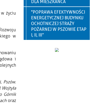
DLA MIESZKAŃCA
"POPRAWA EFEKTYWNOŚCI
 w życiu
ENERGETYCZNEJ BUDYNKU
OCHOTNICZEJ STRAŻY
POŻARNEJ W PSZOWIE ETAP
 Rozwoju
I, II, III”
skiego w
gnowaniu
ządowa i
olejnych
i
,
Pszów.
l Wojtyła
o Górnik
cach
oraz