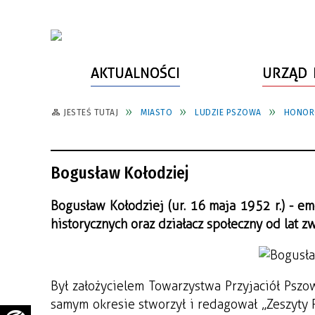
AKTUALNOŚCI
URZĄD 
JESTEŚ TUTAJ
MIASTO
LUDZIE PSZOWA
HONOR
WŁADZE MIASTA
INFORMACJE O MIEŚCIE
SPORT
ZAŁATW SPRAWĘ
URZĄD MIASTA
LUDZIE PSZOWA
KULTURA
ZDROWIE
Bogusław Kołodziej
URZĄD STANU CYWILNEGO
PARTNERZY, NGO
SZLAKI TURYSTYCZNE
BEZPIECZEŃSTWO
RADA MIEJSKA
JEDNOSTKI MIEJSKIE
ZABYTKI
ZWIERZĘTA W GMINIE
Bogusław Kołodziej (ur. 16 maja 1952 r.) - em
historycznych oraz działacz społeczny od lat 
BUDŻET MIASTA
EDUKACJA
POMIAR SATYSFAKCJI KLIENTA
STRATEGIE, PLANY, PROGRAMY
INWESTYCJE MIEJSKIE
INFORMATOR
Był założycielem Towarzystwa Przyjaciół Psz
FUNDUSZE ZEWNĘTRZNE
POWIATOWY LIDER
KOMUNIKACJA I TRANSPORT
PRZEDSIĘBIORCZOŚCI
samym okresie stworzył i redagował „Zeszyty
ZAGOSPODAROWANIE