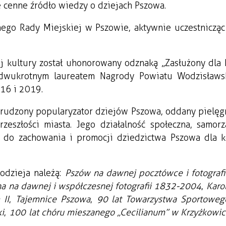
e cenne źródło wiedzy o dziejach Pszowa.
go Rady Miejskiej w Pszowie, aktywnie uczestnicząc
nej kultury został uhonorowany odznaką „Zasłużony dla
 dwukrotnym laureatem Nagrody Powiatu Wodzisław
016 i 2019.
estrudzony popularyzator dziejów Pszowa, oddany pielę
rzeszłości miasta. Jego działalność społeczna, samor
 do zachowania i promocji dziedzictwa Pszowa dla k
odzieja należą:
Pszów na dawnej pocztówce i fotografi
a na dawnej i współczesnej fotografii 1832-2004
,
Karo
 II
,
Tajemnice Pszowa
,
90 lat Towarzystwa Sportoweg
i
,
100 lat chóru mieszanego „Cecilianum” w Krzyżkowi