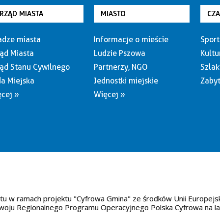
RZĄD MIASTA
MIASTO
CZ
dze miasta
Informacje o mieście
Sport
ąd Miasta
Ludzie Pszowa
Kultu
ąd Stanu Cywilnego
Partnerzy, NGO
Szlak
a Miejska
Jednostki miejskie
Zabyt
cej »
Więcej »
tu w ramach projektu "Cyfrowa Gmina" ze środków Unii Europejs
oju Regionalnego Programu Operacyjnego Polska Cyfrowa na l