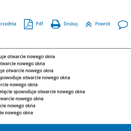
rzednia
Pdf
Drukuj
Powrót