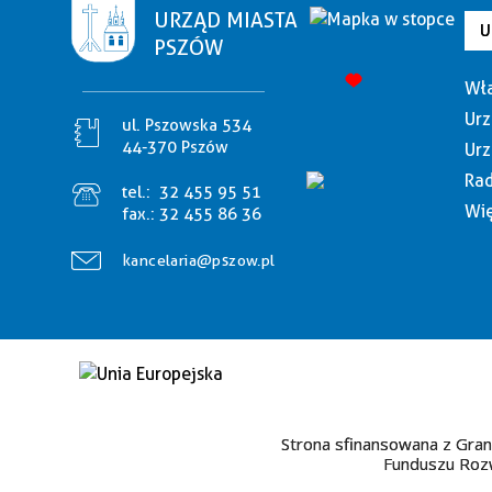
URZĄD MIASTA
U
PSZÓW
Wła
Urz
ul. Pszowska 534
44-370 Pszów
Urz
Rad
tel.:
32 455 95 51
Wię
fax.:
32 455 86 36
kancelaria@pszow.pl
Strona sfinansowana z Gran
Funduszu Rozw