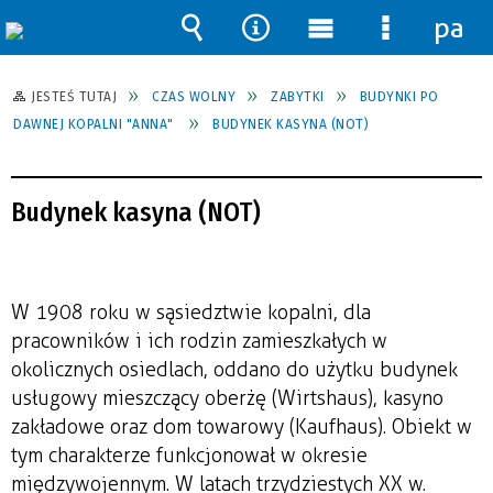
pane
Wyszukiwarka
Narzędzia
Menu
Menu
główne
szczegół
JESTEŚ TUTAJ
CZAS WOLNY
ZABYTKI
BUDYNKI PO
DAWNEJ KOPALNI "ANNA"
BUDYNEK KASYNA (NOT)
Budynek kasyna (NOT)
W 1908 roku w sąsiedztwie kopalni, dla
pracowników i ich rodzin zamieszkałych w
okolicznych osiedlach, oddano do użytku budynek
usługowy mieszczący oberżę (Wirtshaus), kasyno
zakładowe oraz dom towarowy (Kaufhaus). Obiekt w
tym charakterze funkcjonował w okresie
międzywojennym. W latach trzydziestych XX w.