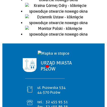
URZĄD MIASTA
PSZÓW
ul. Pszowska 534
44-370 Pszów
tel.:
32 455 95 51
fax.:
32 455 86 36