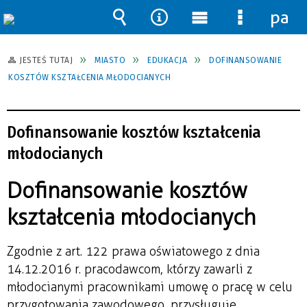
pane
Wyszukiwarka
Narzędzia
Menu
Menu
główne
szczegół
JESTEŚ TUTAJ
MIASTO
EDUKACJA
DOFINANSOWANIE
KOSZTÓW KSZTAŁCENIA MŁODOCIANYCH
Dofinansowanie kosztów kształcenia
młodocianych
Dofinansowanie kosztów
kształcenia młodocianych
Zgodnie z art. 122 prawa oświatowego z dnia
14.12.2016 r. pracodawcom, którzy zawarli z
młodocianymi pracownikami umowę o pracę w celu
przygotowania zawodowego, przysługuje