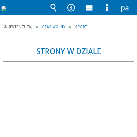
pane
Wyszukiwarka
Narzędzia
Menu
Menu
główne
szczegół
JESTEŚ TUTAJ
CZAS WOLNY
SPORT
STRONY W DZIALE