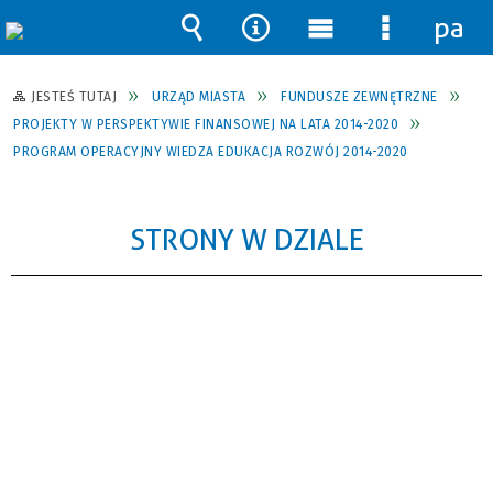
pane
Wyszukiwarka
Narzędzia
Menu
Menu
główne
szczegół
JESTEŚ TUTAJ
URZĄD MIASTA
FUNDUSZE ZEWNĘTRZNE
PROJEKTY W PERSPEKTYWIE FINANSOWEJ NA LATA 2014-2020
PROGRAM OPERACYJNY WIEDZA EDUKACJA ROZWÓJ 2014-2020
STRONY W DZIALE