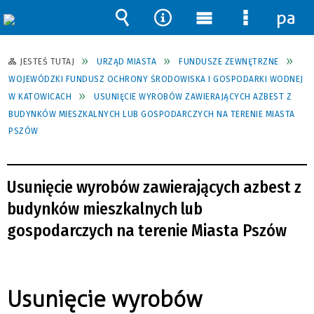
pane
Wyszukiwarka
Narzędzia
Menu
Menu
główne
szczegół
JESTEŚ TUTAJ
URZĄD MIASTA
FUNDUSZE ZEWNĘTRZNE
WOJEWÓDZKI FUNDUSZ OCHRONY ŚRODOWISKA I GOSPODARKI WODNEJ
W KATOWICACH
USUNIĘCIE WYROBÓW ZAWIERAJĄCYCH AZBEST Z
BUDYNKÓW MIESZKALNYCH LUB GOSPODARCZYCH NA TERENIE MIASTA
PSZÓW
Usunięcie wyrobów zawierających azbest z
budynków mieszkalnych lub
gospodarczych na terenie Miasta Pszów
Usunięcie wyrobów