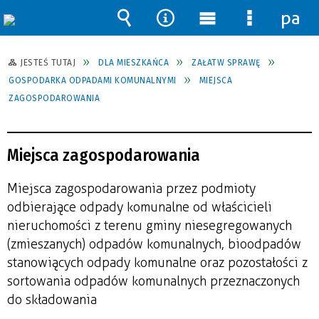
pane
Wyszukiwarka
Narzędzia
Menu
Menu
główne
szczegół
JESTEŚ TUTAJ
DLA MIESZKAŃCA
ZAŁATW SPRAWĘ
GOSPODARKA ODPADAMI KOMUNALNYMI
MIEJSCA
ZAGOSPODAROWANIA
Miejsca zagospodarowania
Miejsca zagospodarowania przez podmioty
odbierające odpady komunalne od właścicieli
nieruchomości z terenu gminy niesegregowanych
(zmieszanych) odpadów komunalnych, bioodpadów
stanowiących odpady komunalne oraz pozostałości z
sortowania odpadów komunalnych przeznaczonych
do składowania