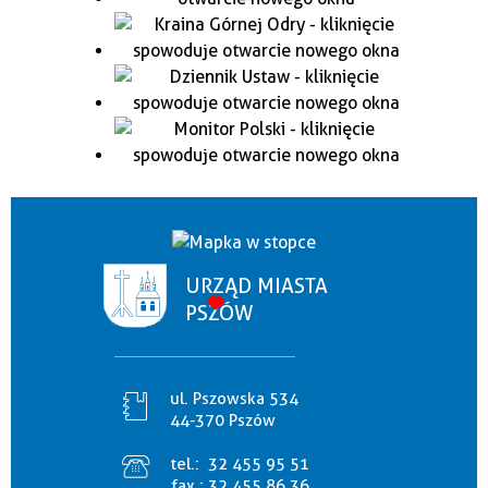
URZĄD MIASTA
PSZÓW
ul. Pszowska 534
44-370 Pszów
tel.:
32 455 95 51
fax.:
32 455 86 36