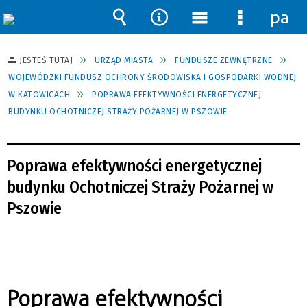
pane
Wyszukiwarka
Narzędzia
Menu
Menu
główne
szczegół
JESTEŚ TUTAJ
URZĄD MIASTA
FUNDUSZE ZEWNĘTRZNE
WOJEWÓDZKI FUNDUSZ OCHRONY ŚRODOWISKA I GOSPODARKI WODNEJ
W KATOWICACH
POPRAWA EFEKTYWNOŚCI ENERGETYCZNEJ
BUDYNKU OCHOTNICZEJ STRAŻY POŻARNEJ W PSZOWIE
Poprawa efektywności energetycznej
budynku Ochotniczej Straży Pożarnej w
Pszowie
Poprawa efektywności