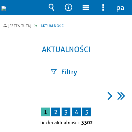
pane
Wyszukiwarka
Narzędzia
Menu
Menu
główne
szczegół
JESTEŚ TUTAJ
AKTUALNOŚCI
AKTUALNOŚCI
Filtry
Szukana
fraza
1
2
3
4
5
Data
Liczba aktualności:
3302
publikacji