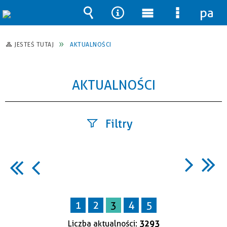
pane
Wyszukiwarka
Narzędzia
Menu
Menu
główne
szczegół
JESTEŚ TUTAJ
AKTUALNOŚCI
AKTUALNOŚCI
Filtry
Szukana
fraza
1
2
3
4
5
Data
publikacji
Liczba aktualności:
3293