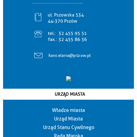
ul. Pszowska 534
44-370 Pszów
tel.:
32 455 95 51
fax.:
32 455 86 36
kancelaria@pszow.pl
URZĄD MIASTA
Władze miasta
Urząd Miasta
Urząd Stanu Cywilnego
Rada Miejska