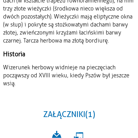
dach (w kształcie trapezu równoramiennego), na nim
trzy złote wieżyczki (środkowa nieco większa od
dwóch pozostałych). Wieżyczki mają eliptyczne okna
(w słup) i pokryte są stożkowatymi dachami barwy
złotej, zwieńczonymi krzyżami łacińskimi barwy
czarnej. Tarcza herbowa ma złotą bordiurę.
Historia
Wizerunek herbowy widnieje na pieczęciach
począwszy od XVIII wieku, kiedy Pszów był jeszcze
wsią.
ZAŁĄCZNIKI (1)