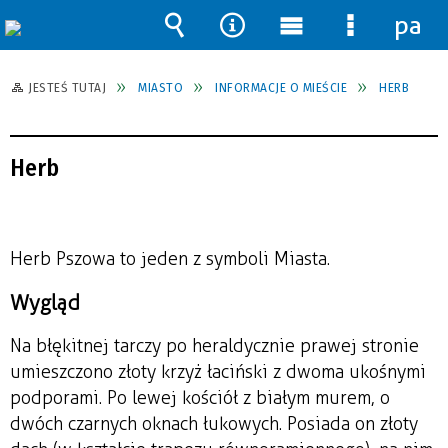
pane
Wyszukiwarka
Narzędzia
Menu
Menu
główne
szczegół
JESTEŚ TUTAJ
MIASTO
INFORMACJE O MIEŚCIE
HERB
Herb
Herb Pszowa to jeden z symboli Miasta.
Wygląd
Na błękitnej tarczy po heraldycznie prawej stronie
umieszczono złoty krzyż łaciński z dwoma ukośnymi
podporami. Po lewej kościół z białym murem, o
dwóch czarnych oknach łukowych. Posiada on złoty