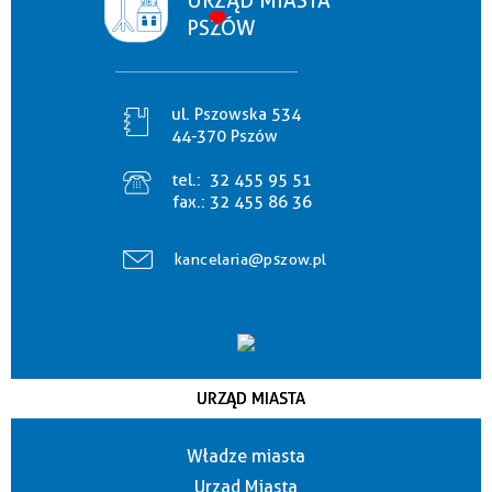
URZĄD MIASTA
PSZÓW
ul. Pszowska 534
44-370 Pszów
tel.:
32 455 95 51
fax.:
32 455 86 36
kancelaria@pszow.pl
URZĄD MIASTA
Władze miasta
Urząd Miasta