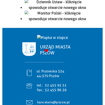
URZĄD MIASTA
PSZÓW
ul. Pszowska 534
44-370 Pszów
tel.:
32 455 95 51
fax.:
32 455 86 36
kancelaria@pszow.pl