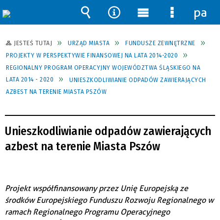
pane
Wyszukiwarka
Narzędzia
Menu
Menu
główne
szczegół
JESTEŚ TUTAJ
URZĄD MIASTA
FUNDUSZE ZEWNĘTRZNE
PROJEKTY W PERSPEKTYWIE FINANSOWEJ NA LATA 2014-2020
REGIONALNY PROGRAM OPERACYJNY WOJEWÓDZTWA ŚLĄSKIEGO NA
LATA 2014 - 2020
UNIESZKODLIWIANIE ODPADÓW ZAWIERAJĄCYCH
AZBEST NA TERENIE MIASTA PSZÓW
Unieszkodliwianie odpadów zawierających
azbest na terenie Miasta Pszów
Projekt współfinansowany przez Unię Europejską ze
środków Europejskiego Funduszu Rozwoju Regionalnego w
ramach Regionalnego Programu Operacyjnego