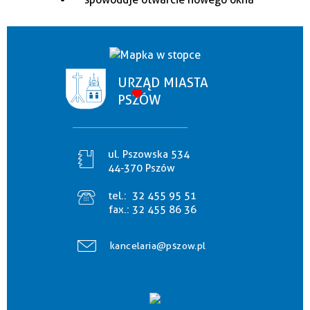
URZĄD MIASTA
PSZÓW
ul. Pszowska 534
44-370 Pszów
tel.:
32 455 95 51
fax.:
32 455 86 36
kancelaria@pszow.pl