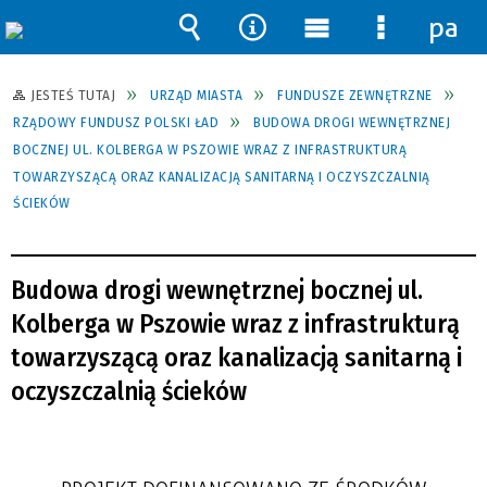
pane
Wyszukiwarka
Narzędzia
Menu
Menu
główne
szczegół
JESTEŚ TUTAJ
URZĄD MIASTA
FUNDUSZE ZEWNĘTRZNE
RZĄDOWY FUNDUSZ POLSKI ŁAD
BUDOWA DROGI WEWNĘTRZNEJ
BOCZNEJ UL. KOLBERGA W PSZOWIE WRAZ Z INFRASTRUKTURĄ
TOWARZYSZĄCĄ ORAZ KANALIZACJĄ SANITARNĄ I OCZYSZCZALNIĄ
ŚCIEKÓW
Budowa drogi wewnętrznej bocznej ul.
Kolberga w Pszowie wraz z infrastrukturą
towarzyszącą oraz kanalizacją sanitarną i
oczyszczalnią ścieków