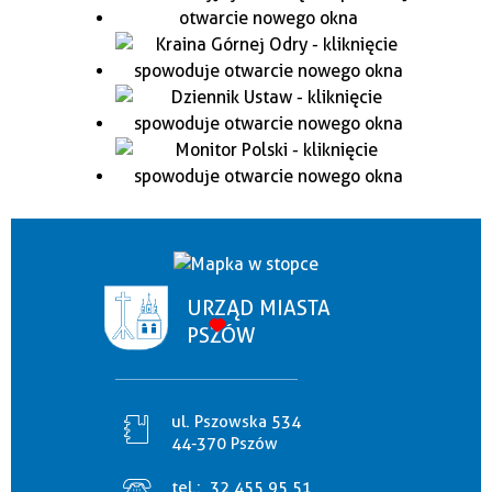
URZĄD MIASTA
PSZÓW
ul. Pszowska 534
44-370 Pszów
tel.:
32 455 95 51