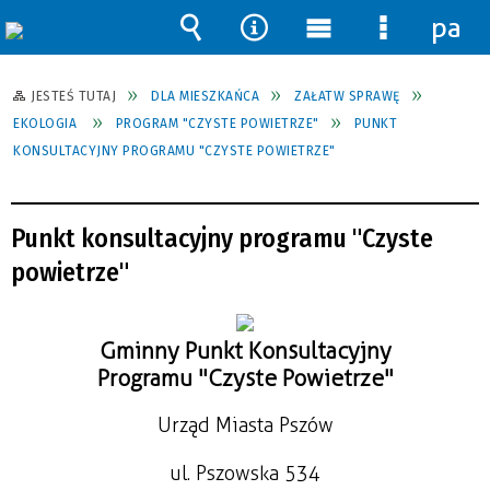
pane
Wyszukiwarka
Narzędzia
Menu
Menu
główne
szczegół
JESTEŚ TUTAJ
DLA MIESZKAŃCA
ZAŁATW SPRAWĘ
EKOLOGIA
PROGRAM "CZYSTE POWIETRZE"
PUNKT
KONSULTACYJNY PROGRAMU "CZYSTE POWIETRZE"
Punkt konsultacyjny programu "Czyste
powietrze"
Gminny Punkt Konsultacyjny
Programu "Czyste Powietrze"
Urząd Miasta Pszów
ul. Pszowska 534