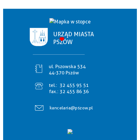
URZĄD MIASTA
PSZÓW
ul. Pszowska 534
44-370 Pszów
tel.:
32 455 95 51
fax.:
32 455 86 36
kancelaria@pszow.pl