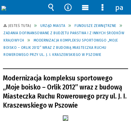
pane
Wyszukiwarka
Narzędzia
Menu
Menu
główne
szczegół
JESTEŚ TUTAJ
URZĄD MIASTA
FUNDUSZE ZEWNĘTRZNE
ZADANIA DOFINANSOWANE Z BUDŻETU PAŃSTWA I Z INNYCH ŚRODKÓW
KRAJOWYCH
MODERNIZACJA KOMPLEKSU SPORTOWEGO „MOJE
BOISKO – ORLIK 2012” WRAZ Z BUDOWĄ MIASTECZKA RUCHU
ROWEROWEGO PRZY UL. J. I. KRASZEWSKIEGO W PSZOWIE
Modernizacja kompleksu sportowego
„Moje boisko – Orlik 2012” wraz z budową
Miasteczka Ruchu Rowerowego przy ul. J. I.
Kraszewskiego w Pszowie