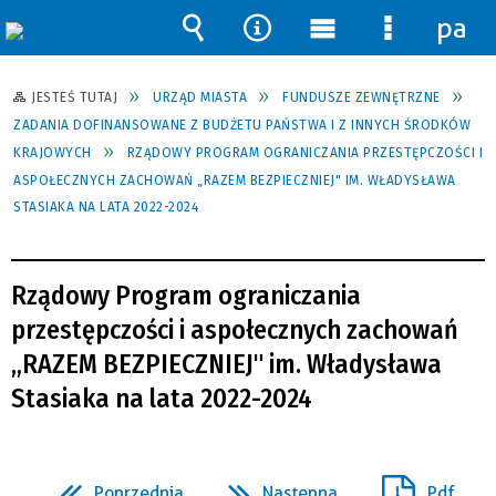
pane
Wyszukiwarka
Narzędzia
Menu
Menu
główne
szczegół
JESTEŚ TUTAJ
URZĄD MIASTA
FUNDUSZE ZEWNĘTRZNE
ZADANIA DOFINANSOWANE Z BUDŻETU PAŃSTWA I Z INNYCH ŚRODKÓW
KRAJOWYCH
RZĄDOWY PROGRAM OGRANICZANIA PRZESTĘPCZOŚCI I
ASPOŁECZNYCH ZACHOWAŃ „RAZEM BEZPIECZNIEJ" IM. WŁADYSŁAWA
STASIAKA NA LATA 2022-2024
Rządowy Program ograniczania
przestępczości i aspołecznych zachowań
„RAZEM BEZPIECZNIEJ" im. Władysława
Stasiaka na lata 2022-2024
Poprzednia
Następna
Pdf