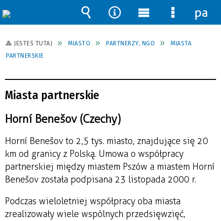
pane
Wyszukiwarka
Narzędzia
Menu
Menu
główne
szczegół
JESTEŚ TUTAJ
MIASTO
PARTNERZY, NGO
MIASTA
PARTNERSKIE
Miasta partnerskie
Horní Benešov (Czechy)
Horní Benešov to 2,5 tys. miasto, znajdujące się 20
km od granicy z Polską. Umowa o współpracy
partnerskiej między miastem Pszów a miastem Horní
Benešov została podpisana 23 listopada 2000 r.
Podczas wieloletniej współpracy oba miasta
zrealizowały wiele wspólnych przedsięwzięć,