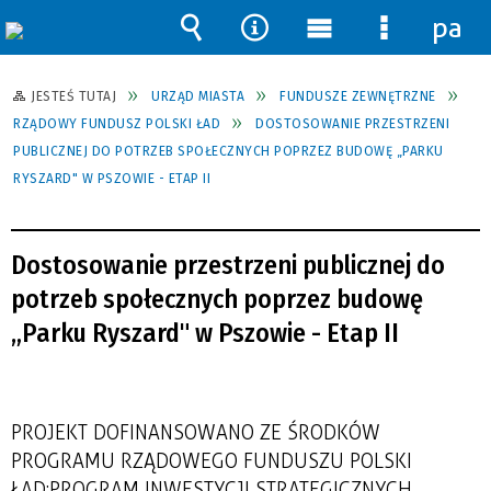
pane
Wyszukiwarka
Narzędzia
Menu
Menu
główne
szczegół
JESTEŚ TUTAJ
URZĄD MIASTA
FUNDUSZE ZEWNĘTRZNE
RZĄDOWY FUNDUSZ POLSKI ŁAD
DOSTOSOWANIE PRZESTRZENI
PUBLICZNEJ DO POTRZEB SPOŁECZNYCH POPRZEZ BUDOWĘ „PARKU
RYSZARD" W PSZOWIE - ETAP II
Dostosowanie przestrzeni publicznej do
potrzeb społecznych poprzez budowę
„Parku Ryszard" w Pszowie - Etap II
PROJEKT DOFINANSOWANO ZE ŚRODKÓW
PROGRAMU RZĄDOWEGO FUNDUSZU POLSKI
ŁAD: PROGRAM INWESTYCJI STRATEGICZNYCH