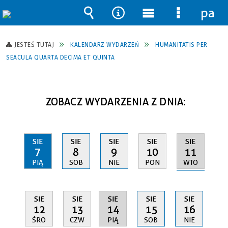
pane
Wyszukiwarka
Narzędzia
Menu
Menu
główne
szczegół
JESTEŚ TUTAJ
KALENDARZ WYDARZEŃ
HUMANITATIS PER
SEACULA QUARTA DECIMA ET QUINTA
ZOBACZ WYDARZENIA Z DNIA:
SIE
SIE
SIE
SIE
SIE
11
7
8
9
10
WTO
PIĄ
SOB
NIE
PON
SIE
SIE
SIE
SIE
SIE
14
12
13
15
16
PIĄ
ŚRO
CZW
SOB
NIE