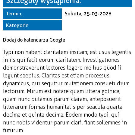
Szczegóły wystąpienia:
Miejsce
Termin:
Sobota, 25-03-2028
Organizator
Kategorie
Dodaj do kalendarza Google
Typi non habent claritatem insitam; est usus legentis
in iis qui facit eorum claritatem. Investigationes
demonstraverunt lectores legere me lius quod ii
legunt saepius. Claritas est etiam processus
dynamicus, qui sequitur mutationem consuetudium
lectorum. Mirum est notare quam littera gothica,
quam nunc putamus parum claram, anteposuerit
litterarum formas humanitatis per seacula quarta
decima et quinta decima. Eodem modo typi, qui
nunc nobis videntur parum clari, fiant sollemnes in
futurum.