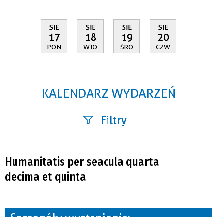
SIE
SIE
SIE
SIE
17
18
19
20
PON
WTO
ŚRO
CZW
KALENDARZ WYDARZEŃ
Filtry
Szukana fraza
Humanitatis per seacula quarta
Kategoria
decima et quinta
Trwające w zakresie
—