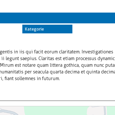
Kate
Trwające w z
Kategorie
Miej
Orga
gentis in iis qui facit eorum claritatem. Investigationes
ii legunt saepius. Claritas est etiam processus dynamic
Mirum est notare quam littera gothica, quam nunc put
 humanitatis per seacula quarta decima et quinta decim
, fiant sollemnes in futurum.