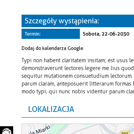
WAŻNE TELEFONY
PRZESTRZENNE
GAZETA SAMORZĄDOWA
Szczegóły wystąpienia:
"PSZOW.PL"
Termin:
Sobota, 22-06-2030
Dodaj do kalendarza Google
Typi non habent claritatem insitam; est usus le
demonstraverunt lectores legere me lius quod 
sequitur mutationem consuetudium lectorum. 
parum claram, anteposuerit litterarum formas
modo typi, qui nunc nobis videntur parum clari
LOKALIZACJA