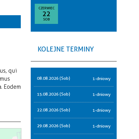
goria
CZERWIEC
22
—
SOB
akresie
sce
KOLEJNE TERMINY
nizator
us, qui
amus
08.08.2026 (Sob)
1-dniowy
a. Eodem
15.08.2026 (Sob)
1-dniowy
22.08.2026 (Sob)
1-dniowy
29.08.2026 (Sob)
1-dniowy