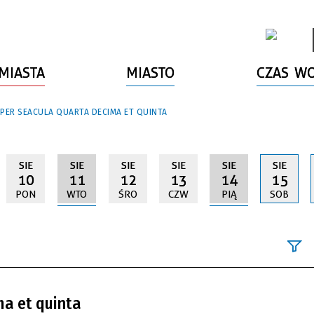
MIASTA
MIASTO
CZAS W
 PER SEACULA QUARTA DECIMA ET QUINTA
SIE
SIE
SIE
SIE
SIE
SIE
10
11
12
13
14
15
PON
WTO
ŚRO
CZW
PIĄ
SOB
Szukana fraz
ma et quinta