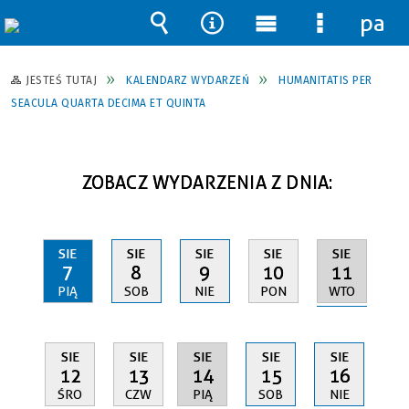
pane
Wyszukiwarka
Narzędzia
Menu
Menu
główne
szczegół
JESTEŚ TUTAJ
KALENDARZ WYDARZEŃ
HUMANITATIS PER
SEACULA QUARTA DECIMA ET QUINTA
ZOBACZ WYDARZENIA Z DNIA:
SIE
SIE
SIE
SIE
SIE
11
7
8
9
10
WTO
PIĄ
SOB
NIE
PON
SIE
SIE
SIE
SIE
SIE
14
12
13
15
16
PIĄ
ŚRO
CZW
SOB
NIE