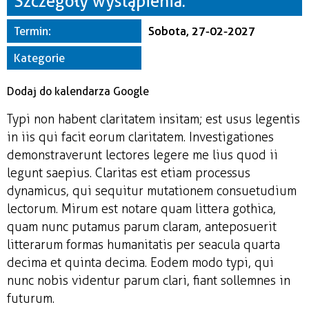
Szczegóły wystąpienia:
Miejsce
Termin:
Sobota, 27-02-2027
Organizator
Kategorie
Dodaj do kalendarza Google
Typi non habent claritatem insitam; est usus legentis
in iis qui facit eorum claritatem. Investigationes
demonstraverunt lectores legere me lius quod ii
legunt saepius. Claritas est etiam processus
dynamicus, qui sequitur mutationem consuetudium
lectorum. Mirum est notare quam littera gothica,
quam nunc putamus parum claram, anteposuerit
litterarum formas humanitatis per seacula quarta
decima et quinta decima. Eodem modo typi, qui
nunc nobis videntur parum clari, fiant sollemnes in
futurum.