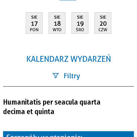
SIE
SIE
SIE
SIE
17
18
19
20
PON
WTO
ŚRO
CZW
KALENDARZ WYDARZEŃ
Filtry
Szukana fraza
Humanitatis per seacula quarta
Kategoria
decima et quinta
Trwające w zakresie
—