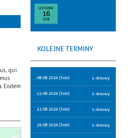
goria
LISTOPAD
16
—
SOB
akresie
sce
KOLEJNE TERMINY
nizator
us, qui
amus
08.08.2026 (Sob)
1-dniowy
a. Eodem
15.08.2026 (Sob)
1-dniowy
22.08.2026 (Sob)
1-dniowy
29.08.2026 (Sob)
1-dniowy