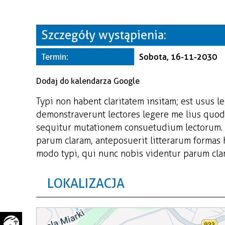
WAŻNE TELEFONY
PRZESTRZENNE
GAZETA SAMORZĄDOWA
Szczegóły wystąpienia:
"PSZOW.PL"
Termin:
Sobota, 16-11-2030
Dodaj do kalendarza Google
Typi non habent claritatem insitam; est usus le
demonstraverunt lectores legere me lius quod 
sequitur mutationem consuetudium lectorum. 
parum claram, anteposuerit litterarum formas
modo typi, qui nunc nobis videntur parum clari
LOKALIZACJA