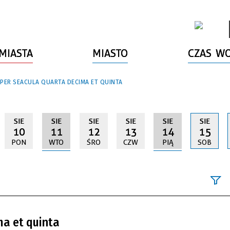
MIASTA
MIASTO
CZAS W
 PER SEACULA QUARTA DECIMA ET QUINTA
SIE
SIE
SIE
SIE
SIE
SIE
10
11
12
13
14
15
PON
WTO
ŚRO
CZW
PIĄ
SOB
Szukana fraz
ma et quinta