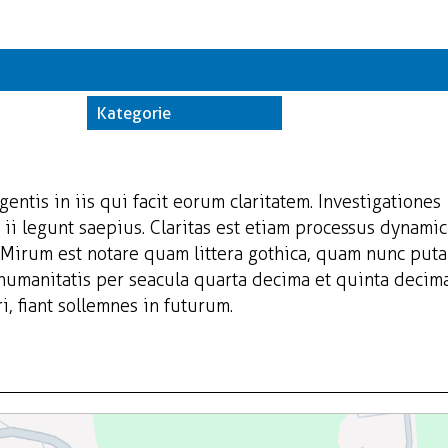
Kate
Trwające w z
Kategorie
Miej
Orga
gentis in iis qui facit eorum claritatem. Investigationes
ii legunt saepius. Claritas est etiam processus dynamic
Mirum est notare quam littera gothica, quam nunc put
 humanitatis per seacula quarta decima et quinta decim
, fiant sollemnes in futurum.