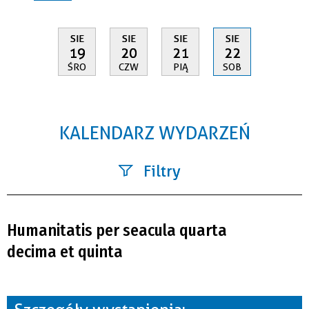
SIE
SIE
SIE
SIE
19
20
21
22
ŚRO
CZW
PIĄ
SOB
KALENDARZ WYDARZEŃ
Filtry
Szukana fraza
Humanitatis per seacula quarta
Kategoria
decima et quinta
Trwające w zakresie
—