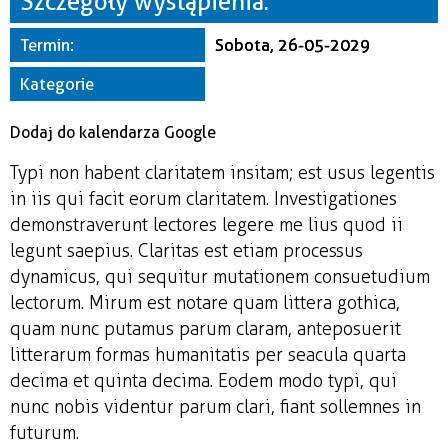
Szczegóły wystąpienia:
Miejsce
Termin:
Sobota, 26-05-2029
Organizator
Kategorie
Dodaj do kalendarza Google
Typi non habent claritatem insitam; est usus legentis
in iis qui facit eorum claritatem. Investigationes
demonstraverunt lectores legere me lius quod ii
legunt saepius. Claritas est etiam processus
dynamicus, qui sequitur mutationem consuetudium
lectorum. Mirum est notare quam littera gothica,
quam nunc putamus parum claram, anteposuerit
litterarum formas humanitatis per seacula quarta
decima et quinta decima. Eodem modo typi, qui
nunc nobis videntur parum clari, fiant sollemnes in
futurum.