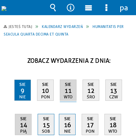
pane
Wyszukiwarka
Narzędzia
Menu
Menu
główne
szczegół
JESTEŚ TUTAJ
KALENDARZ WYDARZEŃ
HUMANITATIS PER
SEACULA QUARTA DECIMA ET QUINTA
ZOBACZ WYDARZENIA Z DNIA:
SIE
SIE
SIE
SIE
SIE
11
9
10
12
13
WTO
NIE
PON
ŚRO
CZW
SIE
SIE
SIE
SIE
SIE
14
15
16
17
18
PIĄ
SOB
NIE
PON
WTO