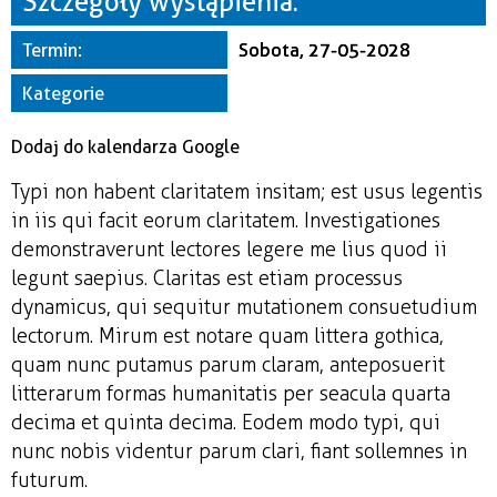
Szczegóły wystąpienia:
Miejsce
Termin:
Sobota, 27-05-2028
Organizator
Kategorie
Dodaj do kalendarza Google
Typi non habent claritatem insitam; est usus legentis
in iis qui facit eorum claritatem. Investigationes
demonstraverunt lectores legere me lius quod ii
legunt saepius. Claritas est etiam processus
dynamicus, qui sequitur mutationem consuetudium
lectorum. Mirum est notare quam littera gothica,
quam nunc putamus parum claram, anteposuerit
litterarum formas humanitatis per seacula quarta
decima et quinta decima. Eodem modo typi, qui
nunc nobis videntur parum clari, fiant sollemnes in
futurum.