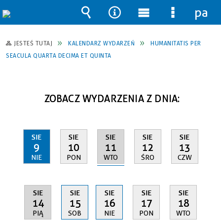
pane
Wyszukiwarka
Narzędzia
Menu
Menu
główne
szczegół
JESTEŚ TUTAJ
KALENDARZ WYDARZEŃ
HUMANITATIS PER
SEACULA QUARTA DECIMA ET QUINTA
ZOBACZ WYDARZENIA Z DNIA:
SIE
SIE
SIE
SIE
SIE
11
9
10
12
13
WTO
NIE
PON
ŚRO
CZW
SIE
SIE
SIE
SIE
SIE
14
15
16
17
18
PIĄ
SOB
NIE
PON
WTO