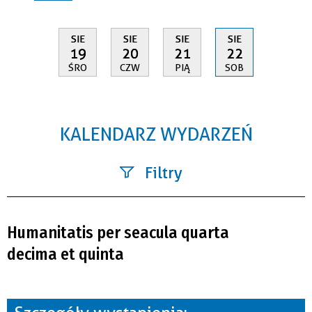
SIE
SIE
SIE
SIE
19
20
21
22
ŚRO
CZW
PIĄ
SOB
KALENDARZ WYDARZEŃ
Filtry
Szukana fraza
Humanitatis per seacula quarta
Kategoria
decima et quinta
Trwające w zakresie
—