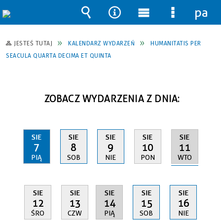
pane
Wyszukiwarka
Narzędzia
Menu
Menu
główne
szczegół
JESTEŚ TUTAJ
KALENDARZ WYDARZEŃ
HUMANITATIS PER
SEACULA QUARTA DECIMA ET QUINTA
ZOBACZ WYDARZENIA Z DNIA:
SIE
SIE
SIE
SIE
SIE
11
7
8
9
10
WTO
PIĄ
SOB
NIE
PON
SIE
SIE
SIE
SIE
SIE
14
12
13
15
16
PIĄ
ŚRO
CZW
SOB
NIE