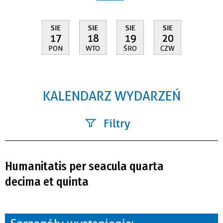
SIE
SIE
SIE
SIE
17
18
19
20
PON
WTO
ŚRO
CZW
KALENDARZ WYDARZEŃ
Filtry
Szukana fraza
Humanitatis per seacula quarta
Kategoria
decima et quinta
Trwające w zakresie
—