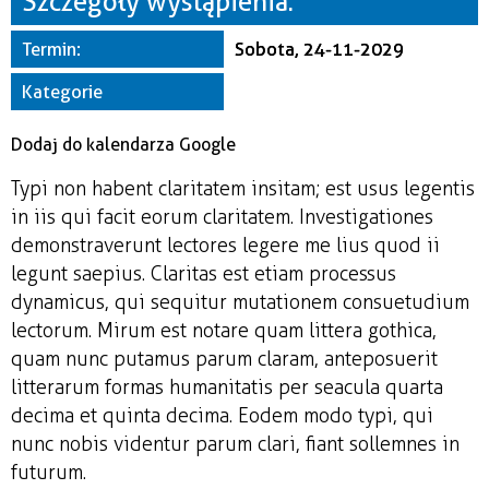
Szczegóły wystąpienia:
Miejsce
Termin:
Sobota, 24-11-2029
Organizator
Kategorie
Dodaj do kalendarza Google
Typi non habent claritatem insitam; est usus legentis
in iis qui facit eorum claritatem. Investigationes
demonstraverunt lectores legere me lius quod ii
legunt saepius. Claritas est etiam processus
dynamicus, qui sequitur mutationem consuetudium
lectorum. Mirum est notare quam littera gothica,
quam nunc putamus parum claram, anteposuerit
litterarum formas humanitatis per seacula quarta
decima et quinta decima. Eodem modo typi, qui
nunc nobis videntur parum clari, fiant sollemnes in
futurum.