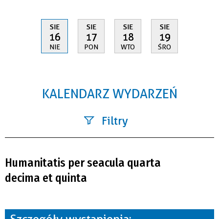
SIE
SIE
SIE
SIE
16
17
18
19
NIE
PON
WTO
ŚRO
KALENDARZ WYDARZEŃ
Filtry
Szukana fraza
Humanitatis per seacula quarta
Kategoria
decima et quinta
Trwające w zakresie
—