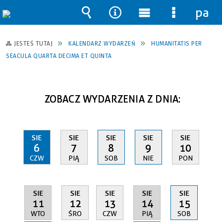
pane
Wyszukiwarka
Narzędzia
Menu
Menu
główne
szczegół
JESTEŚ TUTAJ
KALENDARZ WYDARZEŃ
HUMANITATIS PER
SEACULA QUARTA DECIMA ET QUINTA
ZOBACZ WYDARZENIA Z DNIA:
SIE
SIE
SIE
SIE
SIE
6
7
8
9
10
CZW
PIĄ
SOB
NIE
PON
SIE
SIE
SIE
SIE
SIE
11
14
12
13
15
WTO
PIĄ
ŚRO
CZW
SOB