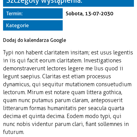
Szczegóły wystąpienia:
Miejsce
Termin:
Sobota, 13-07-2030
Organizator
Kategorie
Dodaj do kalendarza Google
Typi non habent claritatem insitam; est usus legentis
in iis qui facit eorum claritatem. Investigationes
demonstraverunt lectores legere me lius quod ii
legunt saepius. Claritas est etiam processus
dynamicus, qui sequitur mutationem consuetudium
lectorum. Mirum est notare quam littera gothica,
quam nunc putamus parum claram, anteposuerit
litterarum formas humanitatis per seacula quarta
decima et quinta decima. Eodem modo typi, qui
nunc nobis videntur parum clari, fiant sollemnes in
futurum.