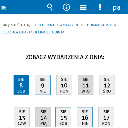
pane
Wyszukiwarka
Narzędzia
Menu
Menu
główne
szczegół
JESTEŚ TUTAJ
KALENDARZ WYDARZEŃ
HUMANITATIS PER
SEACULA QUARTA DECIMA ET QUINTA
ZOBACZ WYDARZENIA Z DNIA:
SIE
SIE
SIE
SIE
SIE
11
8
9
10
12
WTO
SOB
NIE
PON
ŚRO
SIE
SIE
SIE
SIE
SIE
14
13
15
16
17
PIĄ
CZW
SOB
NIE
PON