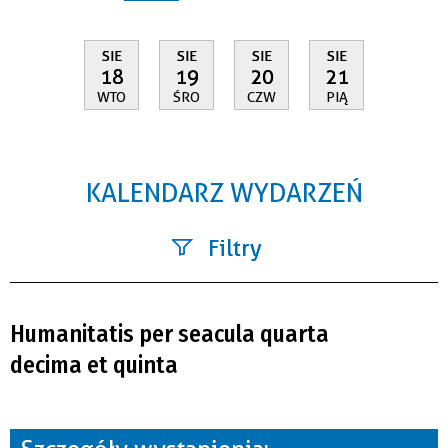
SIE
SIE
SIE
SIE
18
19
20
21
WTO
ŚRO
CZW
PIĄ
KALENDARZ WYDARZEŃ
Filtry
Szukana fraza
Humanitatis per seacula quarta
Kategoria
decima et quinta
Trwające w zakresie
—