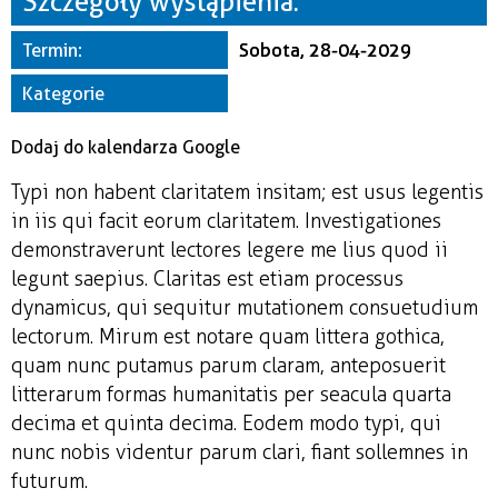
Szczegóły wystąpienia:
Miejsce
Termin:
Sobota, 28-04-2029
Organizator
Kategorie
Dodaj do kalendarza Google
Typi non habent claritatem insitam; est usus legentis
in iis qui facit eorum claritatem. Investigationes
demonstraverunt lectores legere me lius quod ii
legunt saepius. Claritas est etiam processus
dynamicus, qui sequitur mutationem consuetudium
lectorum. Mirum est notare quam littera gothica,
quam nunc putamus parum claram, anteposuerit
litterarum formas humanitatis per seacula quarta
decima et quinta decima. Eodem modo typi, qui
nunc nobis videntur parum clari, fiant sollemnes in
futurum.