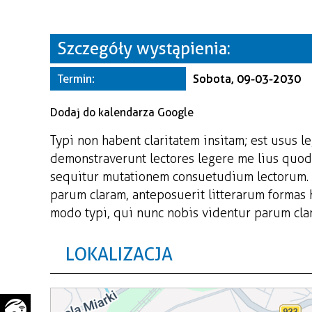
WAŻNE TELEFONY
PRZESTRZENNE
GAZETA SAMORZĄDOWA
Szczegóły wystąpienia:
"PSZOW.PL"
Termin:
Sobota, 09-03-2030
Dodaj do kalendarza Google
Typi non habent claritatem insitam; est usus le
demonstraverunt lectores legere me lius quod 
sequitur mutationem consuetudium lectorum. 
parum claram, anteposuerit litterarum formas
modo typi, qui nunc nobis videntur parum clari
LOKALIZACJA