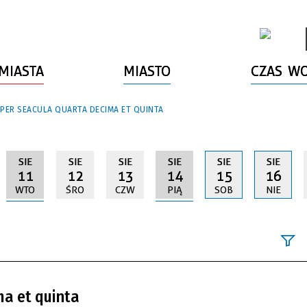
MIASTA
MIASTO
CZAS W
 PER SEACULA QUARTA DECIMA ET QUINTA
SIE
SIE
SIE
SIE
SIE
SIE
11
12
13
14
15
16
WTO
ŚRO
CZW
PIĄ
SOB
NIE
Szukana fraz
ma et quinta