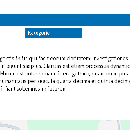
Kate
Trwające w z
Kategorie
Miej
Orga
gentis in iis qui facit eorum claritatem. Investigationes
ii legunt saepius. Claritas est etiam processus dynamic
Mirum est notare quam littera gothica, quam nunc put
 humanitatis per seacula quarta decima et quinta decim
, fiant sollemnes in futurum.