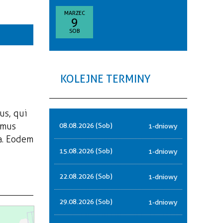
goria
MARZEC
9
—
SOB
akresie
sce
KOLEJNE TERMINY
nizator
us, qui
amus
08.08.2026 (Sob)
1-dniowy
a. Eodem
15.08.2026 (Sob)
1-dniowy
22.08.2026 (Sob)
1-dniowy
29.08.2026 (Sob)
1-dniowy