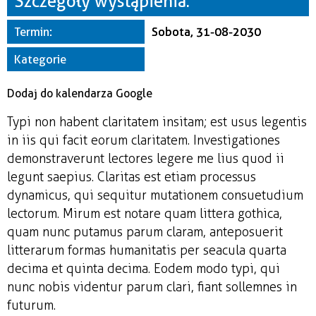
Szczegóły wystąpienia:
Miejsce
Termin:
Sobota, 31-08-2030
Organizator
Kategorie
Dodaj do kalendarza Google
Typi non habent claritatem insitam; est usus legentis
in iis qui facit eorum claritatem. Investigationes
demonstraverunt lectores legere me lius quod ii
legunt saepius. Claritas est etiam processus
dynamicus, qui sequitur mutationem consuetudium
lectorum. Mirum est notare quam littera gothica,
quam nunc putamus parum claram, anteposuerit
litterarum formas humanitatis per seacula quarta
decima et quinta decima. Eodem modo typi, qui
nunc nobis videntur parum clari, fiant sollemnes in
futurum.