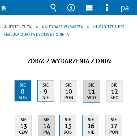
pane
Wyszukiwarka
Narzędzia
Menu
Menu
główne
szczegół
JESTEŚ TUTAJ
KALENDARZ WYDARZEŃ
HUMANITATIS PER
SEACULA QUARTA DECIMA ET QUINTA
ZOBACZ WYDARZENIA Z DNIA:
SIE
SIE
SIE
SIE
SIE
11
8
9
10
12
WTO
SOB
NIE
PON
ŚRO
SIE
SIE
SIE
SIE
SIE
14
13
15
16
17
PIĄ
CZW
SOB
NIE
PON