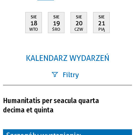
SIE
SIE
SIE
SIE
18
19
20
21
WTO
ŚRO
CZW
PIĄ
KALENDARZ WYDARZEŃ
Filtry
Szukana fraza
Humanitatis per seacula quarta
Kategoria
decima et quinta
Trwające w zakresie
—